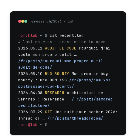
~/research/2026 - zsh
roro@lab
~
$
cat recent.log
#
last entries · press enter to open
2026.06.12
AUDIT DE CODE
Pourquoi j'ai
voulu mon propre outil …
/fr/posts/pourquoi-mon-propre-outil-
audit-de-code/
2026.05.10
BUG BOUNTY
Mon premier bug
bounty : une DOM XSS
/fr/posts/dom-xss-
postmessage-bug-bounty/
2026.04.08
RESEARCH
Architecture de
Semgrep : Reference …
/fr/posts/semgrep-
architecture/
2026.03.29
CTF
Une nuit pour hacker 2026:
Thread of …
/fr/posts/threadofdoom/
roro@lab
~
$