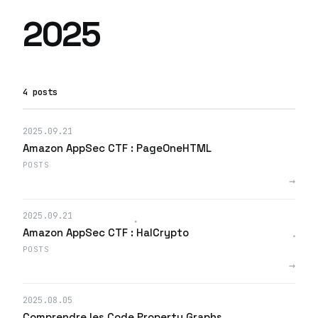
2025
4 posts
2025.09.21
Amazon AppSec CTF : PageOneHTML
POSTS
→
2025.09.21
Amazon AppSec CTF : HalCrypto
POSTS
→
2025.08.05
Comprendre les Code Property Graphs