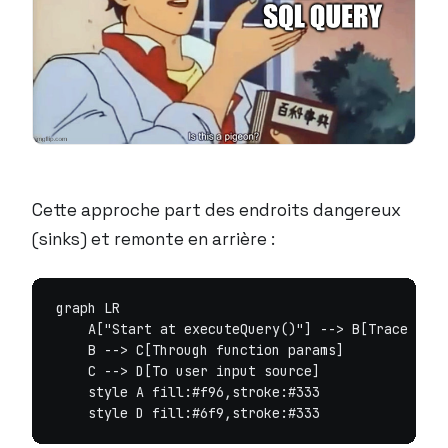
Cette approche part des endroits dangereux
(sinks) et remonte en arrière :
graph LR

    A["Start at executeQuery()"] --> B[Trace back
    B --> C[Through function params]

    C --> D[To user input source]

    style A fill:#f96,stroke:#333
