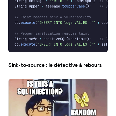
String
message
=
"Hello, "
+
userInput
;
// Still
String
upper
=
message
.
toUpperCase
();
// Still
// Taint reaches sink = vulnerability
db
.
execute
(
"INSERT INTO logs VALUES ('"
+
upper
+
// Proper sanitization removes taint
String
safe
=
sanitizeSQL
(
userInput
);
// Clean
db
.
execute
(
"INSERT INTO logs VALUES ('"
+
safe
+
Sink-to-source : le détective à rebours