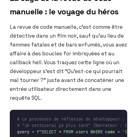
manuelle : le voyage du héros
La revue de code manuelle, c’est comme être
détective dans un film noir, sauf qu’au lieu de
femmes fatales et de bars enfumés, vous avez
affaire à des boucles for imbriquées et au
callback hell. Vous traquez cette ligne où un
développeur s’est dit “Qu’est-ce qui pourrait
mal tourner ?” juste avant de concaténer une
entrée utilisateur directement dans une
requête SQL.
# Le processus de réflexion du développeur :
# "Je nettoierai ça plus tard" (Narrateur : Il ne
query
=
f
"SELECT * FROM users WHERE name = '
{
user