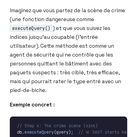
Imaginez que vous partez de la scène de crime
(une fonction dangereuse comme
) et que vous suivez les
executeQuery()
indices jusqu’au coupable (l’entrée
utilisateur). Cette méthode est comme un
agent de sécurité qui ne contrôle que les
personnes quittant le bâtiment avec des
paquets suspects : très ciblé, très efficace,
mais qui pourrait rater le type entré avec un
pied-de-biche.
Exemple concret :
// Step 4: The crime scene (sink)
db
.
executeQuery
(
query
);
// 🚨 SAST starts here