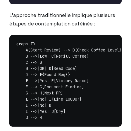
L’approche traditionnelle implique plusieurs
étapes de contemplation caféinée :
graph TD

    A[Start Review] --> B{Check Coffee Level}

    B -->|Low| C[Refill Coffee]

    C --> B

    B -->|OK| D[Read Code]

    D --> E{Found Bug?}

    E -->|Yes| F[Victory Dance]

    F --> G[Document Finding]

    G --> H[Next PR]

    E -->|No| I{Line 10000?}

    I -->|No| D

    I -->|Yes| J[Cry]
