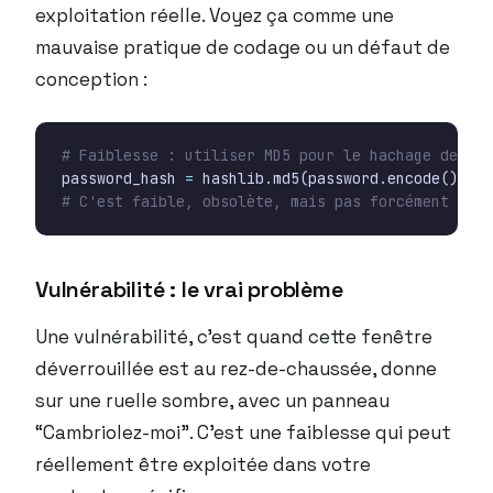
exploitation réelle. Voyez ça comme une
mauvaise pratique de codage ou un défaut de
conception :
# Faiblesse : utiliser MD5 pour le hachage de mot
password_hash
=
hashlib
.
md5
(
password
.
encode
())
.
he
# C'est faible, obsolète, mais pas forcément expl
Vulnérabilité : le vrai problème
Une vulnérabilité, c’est quand cette fenêtre
déverrouillée est au rez-de-chaussée, donne
sur une ruelle sombre, avec un panneau
“Cambriolez-moi”. C’est une faiblesse qui peut
réellement être exploitée dans votre