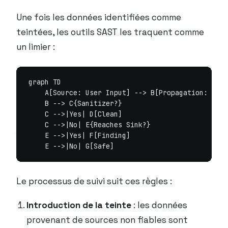
Une fois les données identifiées comme
teintées, les outils SAST les traquent comme
un limier :
graph TD

    A[Source: User Input] --> B[Propagation: Stri
    B --> C{Sanitizer?}

    C -->|Yes| D[Clean]

    C -->|No| E{Reaches Sink?}

    E -->|Yes| F[Finding]

Le processus de suivi suit ces règles :
Introduction de la teinte
: les données
provenant de sources non fiables sont