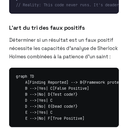
// Reality: This code never runs. It's deader tha
L’art du tri des faux positifs
Déterminer si un résultat est un faux positif
nécessite les capacités d’analyse de Sherlock
Holmes combinées à la patience d’un saint :
graph TD

    A[Finding Reported] --> B{Framework protectio
    B -->|Yes| C[False Positive]

    B -->|No| D{Test code?}

    D -->|Yes| C

    D -->|No| E{Dead code?}

    E -->|Yes| C
