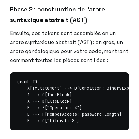
Phase 2 : construction de l’arbre
syntaxique abstrait (AST)
Ensuite, ces tokens sont assemblés en un
arbre syntaxique abstrait (AST) : en gros, un
arbre généalogique pour votre code, montrant
comment toutes les pièces sont liées :
graph TD

    A[IfStatement] --> B[Condition: BinaryExpr]

    A --> C[ThenBlock]

    A --> D[ElseBlock]

    B --> E["Operator: <"]

    B --> F[MemberAccess: password.length]
