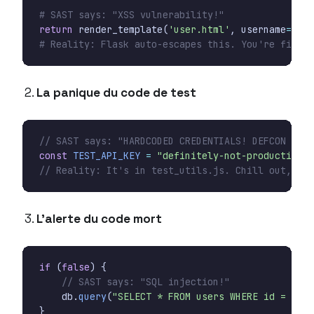
# SAST says: "XSS vulnerability!"
return
render_template
(
'user.html'
,
username
=
user
# Reality: Flask auto-escapes this. You're fine.
La panique du code de test
const
TEST_API_KEY
=
"definitely-not-production-k
L’alerte du code mort
if
(
false
)
{
// SAST says: "SQL injection!"
db
.
query
(
"SELECT * FROM users WHERE id = "
+
}