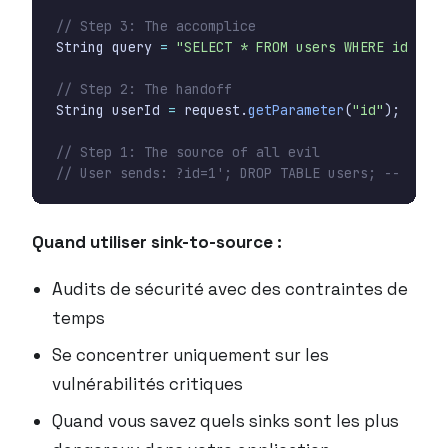
// Step 3: The accomplice
String
query
=
"SELECT * FROM users WHERE id = "
// Step 2: The handoff
String
userId
=
request
.
getParameter
(
"id"
);
// Step 1: The source of all evil
// User sends: ?id=1'; DROP TABLE users; --
Quand utiliser sink-to-source :
Audits de sécurité avec des contraintes de
temps
Se concentrer uniquement sur les
vulnérabilités critiques
Quand vous savez quels sinks sont les plus