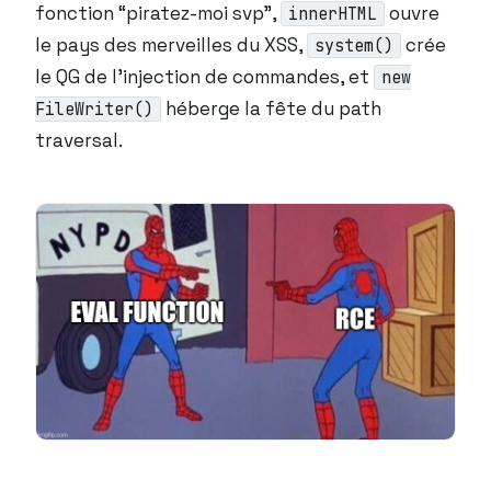
fonction “piratez-moi svp”,
ouvre
innerHTML
le pays des merveilles du XSS,
crée
system()
le QG de l’injection de commandes, et
new
héberge la fête du path
FileWriter()
traversal.