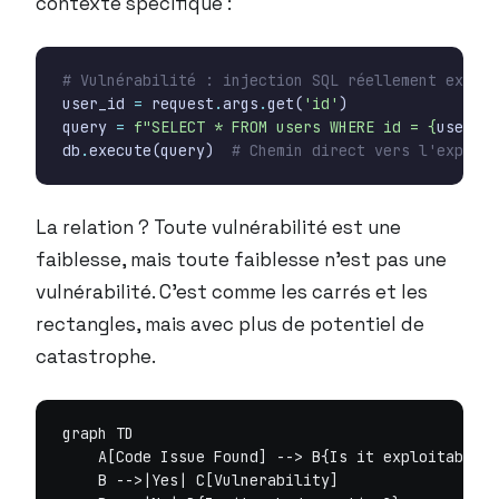
contexte spécifique :
# Vulnérabilité : injection SQL réellement exploi
user_id
=
request
.
args
.
get
(
'id'
)
query
=
f
"SELECT * FROM users WHERE id = 
{
user_id
db
.
execute
(
query
)
# Chemin direct vers l'exploit
La relation ? Toute vulnérabilité est une
faiblesse, mais toute faiblesse n’est pas une
vulnérabilité. C’est comme les carrés et les
rectangles, mais avec plus de potentiel de
catastrophe.
graph TD

    A[Code Issue Found] --> B{Is it exploitable?}

    B -->|Yes| C[Vulnerability]
