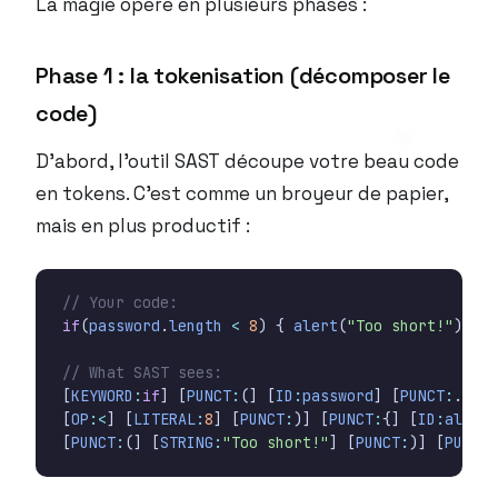
La magie opère en plusieurs phases :
Phase 1 : la tokenisation (décomposer le
code)
D’abord, l’outil SAST découpe votre beau code
en tokens. C’est comme un broyeur de papier,
mais en plus productif :
if
(
password
.
length
<
8
)
{
alert
(
"Too short!"
);
}
[
KEYWORD
:
if
]
[
PUNCT
:
(]
[
ID
:
password
]
[
PUNCT
:
.]
[
I
[
OP
:<
]
[
LITERAL
:
8
]
[
PUNCT
:
)]
[
PUNCT
:
{]
[
ID
:
alert
]
[
PUNCT
:
(]
[
STRING
:
"Too short!"
]
[
PUNCT
:
)]
[
PUNCT
: