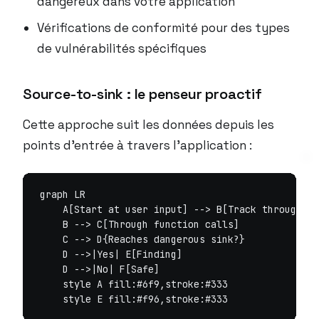
dangereux dans votre application
Vérifications de conformité pour des types
de vulnérabilités spécifiques
Source-to-sink : le penseur proactif
Cette approche suit les données depuis les
points d’entrée à travers l’application :
graph LR

    A[Start at user input] --> B[Track through as
    B --> C[Through function calls]

    C --> D{Reaches dangerous sink?}

    D -->|Yes| E[Finding]

    D -->|No| F[Safe]

    style A fill:#6f9,stroke:#333
