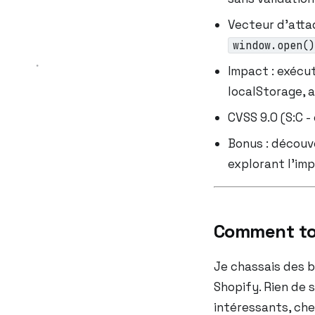
Vecteur d’atta
window.open()
Impact : exécut
localStorage, 
CVSS 9.0 (S:C 
Bonus : découv
explorant l’im
Comment t
Je chassais des 
Shopify. Rien de s
intéressants, che