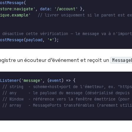
ostMessage
(
store:navigate'
,
data
:
'/account'
},
ique.example'
ostMessage
(
payload
,
'*'
);
gistre un écouteur d’événement et reçoit un
Message
Listener
(
'message'
,
(
event
)
=>
{