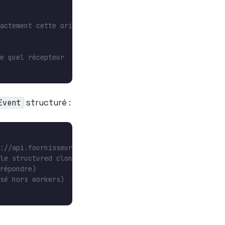
structuré :
Event