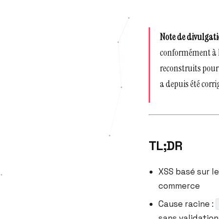
Note de divulgat
conformément à la
reconstruits pour 
a depuis été corri
TL;DR
XSS basé sur l
commerce
Cause racine :
sans validatio