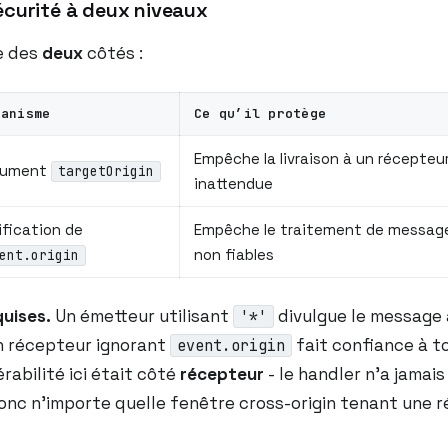
écurité à deux niveaux
e des
deux
côtés :
canisme
Ce qu’il protège
Empêche la livraison à un récepteur
gument
targetOrigin
inattendue
ification de
Empêche le traitement de messag
non fiables
ent.origin
quises.
Un émetteur utilisant
divulgue le message 
'*'
Un récepteur ignorant
fait confiance à t
event.origin
rabilité ici était côté
récepteur
- le handler n’a jamai
donc n’importe quelle fenêtre cross-origin tenant une 