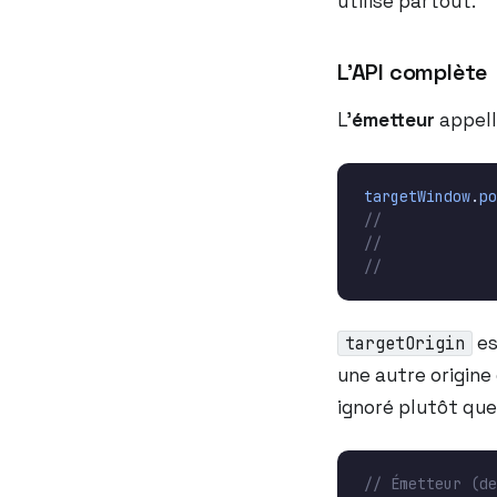
utilisé partout.
L’API complète
L’
émetteur
appel
targetWindow
.
po
es
targetOrigin
une autre origine
ignoré plutôt que 