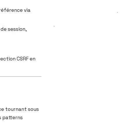
référence via
 de session,
tection CSRF en
ce tournant sous
s patterns