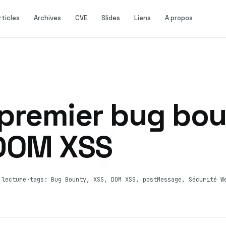
rticles
Archives
CVE
Slides
Liens
A propos
premier bug bou
DOM XSS
 lecture
·
tags: Bug Bounty, XSS, DOM XSS, postMessage, Sécurité W