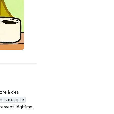
ttre à des
eur.example
itement légitime,