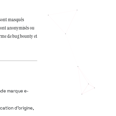
é sont masqués
 sont anonymisés ou
forme de bug bounty et
nde marque e-
ication d’origine,