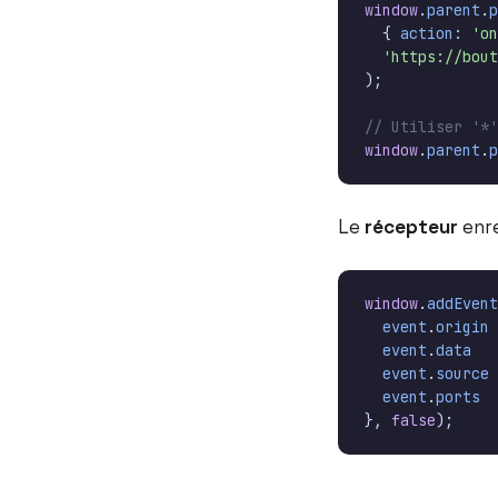
window
.
parent
.
p
{
action
:
'on
'https://bout
);
window
.
parent
.
p
Le
récepteur
enre
window
.
addEvent
event
.
origin
event
.
data
event
.
source
event
.
ports
},
false
);