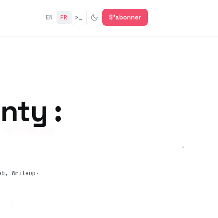
>_
S'abonner
EN
FR
nty :
eb, Writeup
·