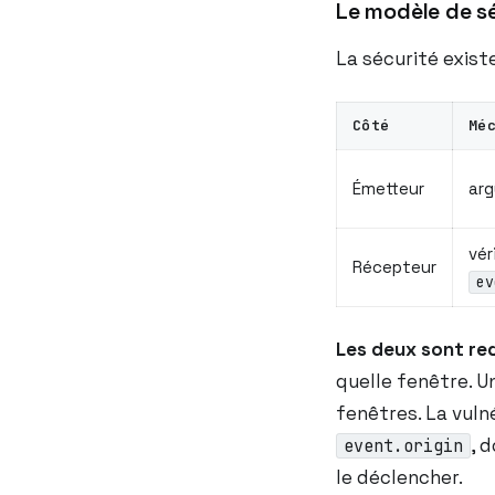
Le modèle de s
La sécurité exist
Côté
Mé
Émetteur
ar
vér
Récepteur
ev
Les deux sont re
quelle fenêtre. 
fenêtres. La vulné
, 
event.origin
le déclencher.