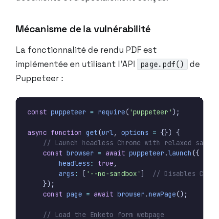
Mécanisme de la vulnérabilité
La fonctionnalité de rendu PDF est
implémentée en utilisant l’API
de
page.pdf()
Puppeteer :
const
puppeteer
=
require
(
'puppeteer'
);
async
function
get
(
url
,
options
=
{})
{
const
browser
=
await
puppeteer
.
launch
({
headless
:
true
,
args
:
[
'--no-sandbox'
]
});
const
page
=
await
browser
.
newPage
();