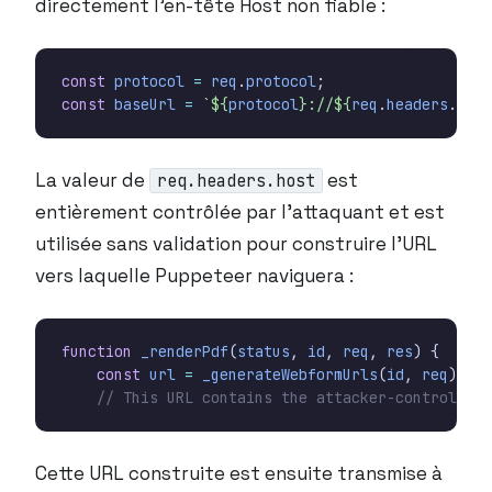
directement l’en-tête Host non fiable :
const
protocol
=
req
.
protocol
;
const
baseUrl
=
`
${
protocol
}
://
${
req
.
headers
.
host
La valeur de
est
req.headers.host
entièrement contrôlée par l’attaquant et est
utilisée sans validation pour construire l’URL
vers laquelle Puppeteer naviguera :
function
_renderPdf
(
status
,
id
,
req
,
res
)
{
const
url
=
_generateWebformUrls
(
id
,
req
).
pdf
Cette URL construite est ensuite transmise à