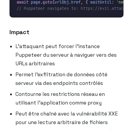
await
page
.
goto
(
urlObj
.
href
,
{
waitUntil
:
'networ
Impact
L’attaquant peut forcer l’instance
Puppeteer du serveur à naviguer vers des
URLs arbitraires
Permet l’exfiltration de données côté
serveur via des endpoints contrôlés
Contourne les restrictions réseau en
utilisant l’application comme proxy
Peut être chaîné avec la vulnérabilité XXE
pour une lecture arbitraire de fichiers