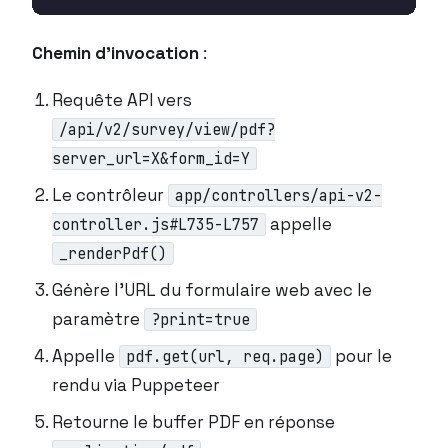
Chemin d’invocation
:
Requête API vers
/api/v2/survey/view/pdf?
server_url=X&form_id=Y
Le contrôleur
app/controllers/api-v2-
appelle
controller.js#L735-L757
_renderPdf()
Génère l’URL du formulaire web avec le
paramètre
?print=true
Appelle
pour le
pdf.get(url, req.page)
rendu via Puppeteer
Retourne le buffer PDF en réponse