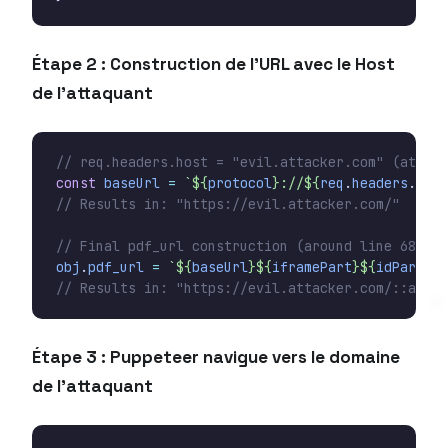
Étape 2 : Construction de l’URL avec le Host
de l’attaquant
const
baseUrl
=
`
${
protocol
}
://
${
req
.
headers
.
host
obj
.
pdf_url
=
`
${
baseUrl
}${
iframePart
}${
idPartVie
Étape 3 : Puppeteer navigue vers le domaine
de l’attaquant