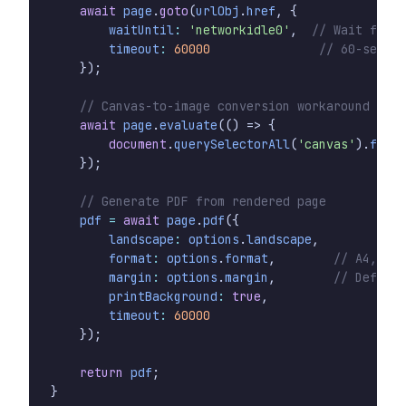
await
page
.
goto
(
urlObj
.
href
,
{
waitUntil
:
'networkidle0'
,
timeout
:
60000
});
await
page
.
evaluate
(()
=>
{
document
.
querySelectorAll
(
'canvas'
).
forEa
});
pdf
=
await
page
.
pdf
({
landscape
:
options
.
landscape
,
format
:
options
.
format
,
margin
:
options
.
margin
,
printBackground
:
true
,
timeout
:
60000
});
return
pdf
;
}