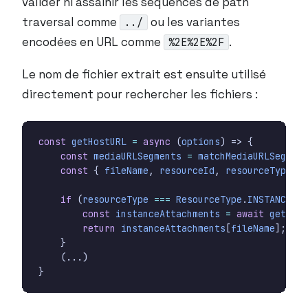
valider ni assainir les séquences de path
traversal comme
ou les variantes
../
encodées en URL comme
.
%2E%2E%2F
Le nom de fichier extrait est ensuite utilisé
directement pour rechercher les fichiers :
const
getHostURL
=
async
(
options
)
=>
{
const
mediaURLSegments
=
matchMediaURLSegment
const
{
fileName
,
resourceId
,
resourceType
}
if
(
resourceType
===
ResourceType
.
INSTANCE
)
{
const
instanceAttachments
=
await
getInst
return
instanceAttachments
[
fileName
];
}
(...)
}