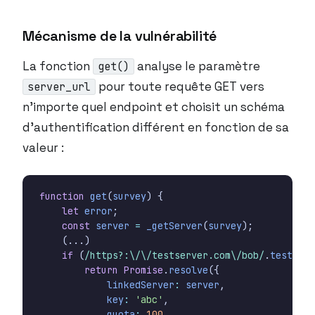
Mécanisme de la vulnérabilité
La fonction
analyse le paramètre
get()
pour toute requête GET vers
server_url
n’importe quel endpoint et choisit un schéma
d’authentification différent en fonction de sa
valeur :
function
get
(
survey
)
{
let
error
;
const
server
=
_getServer
(
survey
);
(...)
if
(
/https?:\/\/testserver.com\/bob/
.
test
(
ser
return
Promise
.
resolve
({
linkedServer
:
server
,
key
:
'abc'
,
quota
:
100
,