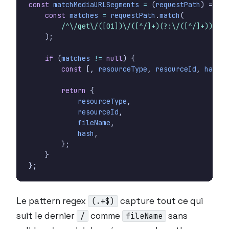
const
matchMediaURLSegments
=
(
requestPath
)
=>
{
const
matches
=
requestPath
.
match
(
/^\/get\/([01])\/([^/]+)(?:\/([^/]+))?\/(
);
if
(
matches
!=
null
)
{
const
[,
resourceType
,
resourceId
,
hash
,
return
{
resourceType
,
resourceId
,
fileName
,
hash
,
};
}
};
Le pattern regex
capture tout ce qui
(.+$)
suit le dernier
comme
sans
/
fileName