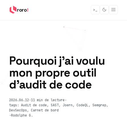
roro
!
>_
Pourquoi j'ai voulu
mon propre outil
d'audit de code
2026.06.12
·
11 min de lecture
·
tags: Audit de code, SAST, Joern, CodeQL, Semgrep,
DevSecOps, Carnet de bord
·
Rodolphe G.