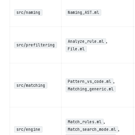
src/naming
Naming_AST.ml
,
Analyze_rule.ml
src/prefiltering
File.ml
,
Pattern_vs_code.ml
src/matching
Matching_generic.ml
,
Match_rules.ml
,
src/engine
Match_search_mode.ml