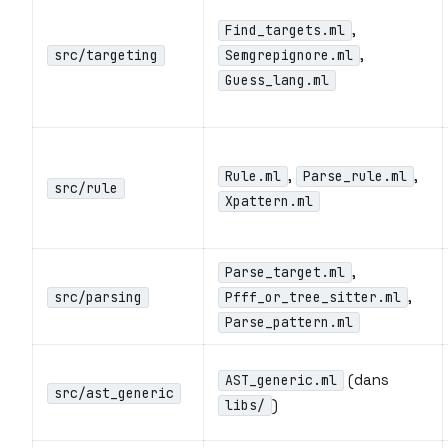
,
Find_targets.ml
,
src/targeting
Semgrepignore.ml
Guess_lang.ml
,
,
Rule.ml
Parse_rule.ml
src/rule
Xpattern.ml
,
Parse_target.ml
,
src/parsing
Pfff_or_tree_sitter.ml
Parse_pattern.ml
(dans
AST_generic.ml
src/ast_generic
)
libs/