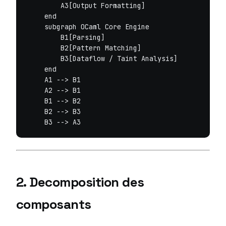
        A3[Output Formatting]

    end

    subgraph OCaml Core Engine

        B1[Parsing]

        B2[Pattern Matching]

        B3[Dataflow / Taint Analysis]

    end

    A1 --> B1

    A2 --> B1

    B1 --> B2

    B2 --> B3

2. Decomposition des
composants