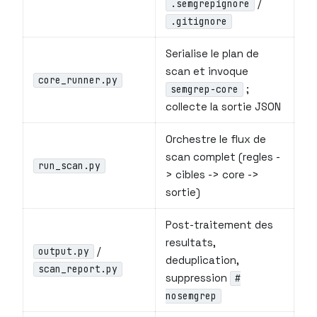
/
.semgrepignore
.gitignore
Serialise le plan de
scan et invoque
core_runner.py
;
semgrep-core
collecte la sortie JSON
Orchestre le flux de
scan complet (regles -
run_scan.py
> cibles -> core ->
sortie)
Post-traitement des
resultats,
/
output.py
deduplication,
scan_report.py
suppression
#
nosemgrep