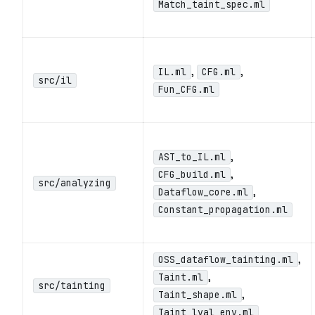
Match_taint_spec.ml
,
,
IL.ml
CFG.ml
src/il
Fun_CFG.ml
,
AST_to_IL.ml
,
CFG_build.ml
src/analyzing
,
Dataflow_core.ml
Constant_propagation.ml
,
OSS_dataflow_tainting.ml
,
Taint.ml
src/tainting
,
Taint_shape.ml
Taint_lval_env.ml