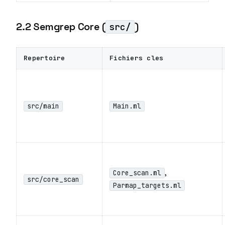
2.2 Semgrep Core (
)
src/
Repertoire
Fichiers cles
src/main
Main.ml
,
Core_scan.ml
src/core_scan
Parmap_targets.ml