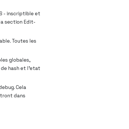
- inscriptible et
la section Edit-
able. Toutes les
les globales,
 de hash et l’etat
debug. Cela
tront dans