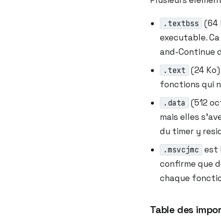
Plusieurs elements
(64 
.textbss
executable. Ca 
and-Continue d
(24 Ko) 
.text
fonctions qui 
(512 oc
.data
mais elles s’av
du timer y resi
est 
.msvcjmc
confirme que d
chaque fonctio
Table des impo