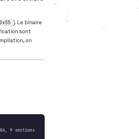
). Le binaire
0x55
fication sont
mpilation, on