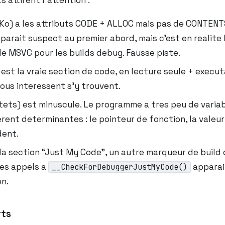
 attirent l’attention :
Ko) a les attributs CODE + ALLOC mais pas de CONTENTS 
parait suspect au premier abord, mais c’est en realite 
e MSVC pour les builds debug. Fausse piste.
est la vraie section de code, en lecture seule + execut
nous interessent s’y trouvent.
tets) est minuscule. Le programme a tres peu de variab
erent determinantes : le pointeur de fonction, la valeur
dent.
la section “Just My Code”, un autre marqueur de build 
es appels a
apparai
__CheckForDebuggerJustMyCode()
n.
rts