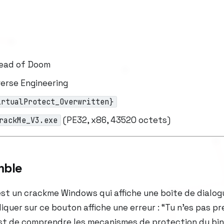
read of Doom
verse Engineering
irtualProtect_Overwritten}
(PE32, x86, 43520 octets)
rackMe_V3.exe
mble
st un crackme Windows qui affiche une boite de dialog
iquer sur ce bouton affiche une erreur :
“Tu n’es pas pre
 est de comprendre les mecanismes de protection du bina