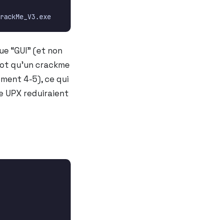
ue “GUI” (et non
utot qu’un crackme
ement 4-5), ce qui
e UPX reduiraient