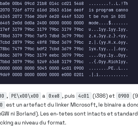
,
a
, puis
(i386) et
(9
00
PE\x00\x00
0xe8
4c01
0900
est un artefact du linker Microsoft, le binaire a do
0
GW ni Borland). Les en-tetes sont intacts et standard
cking au niveau du format.