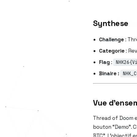
Synthese
Challenge
: Th
Categorie
: Re
Flag
:
NHK26{V
Binaire :
NHK_C
Vue d’ense
Thread of Doom e
bouton “Demo”. Cl
BTC”
. L’objectif