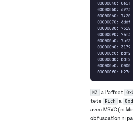
a l’offset
MZ
0x
tete
a
Rich
0xd
avec MSVC (ni Min
obfuscation ni pa