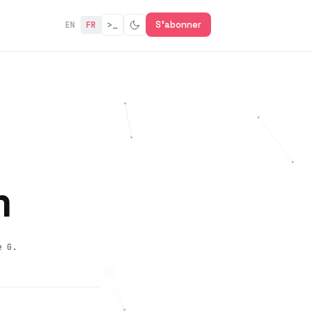
>_
S'abonner
EN
FR
m
e G.