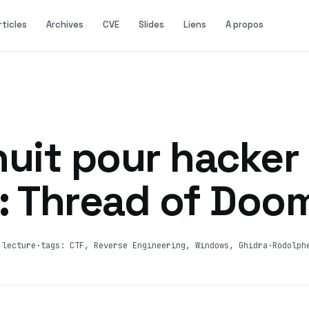
rticles
Archives
CVE
Slides
Liens
A propos
nuit pour hacker
: Thread of Doo
 lecture
·
tags: CTF, Reverse Engineering, Windows, Ghidra
·
Rodolph